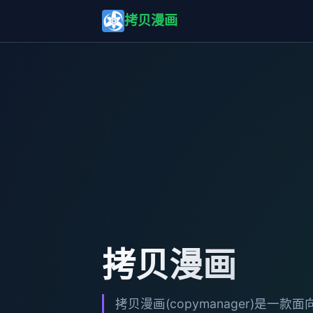
拷贝漫画
拷贝漫画
拷贝漫画(copymanager)是