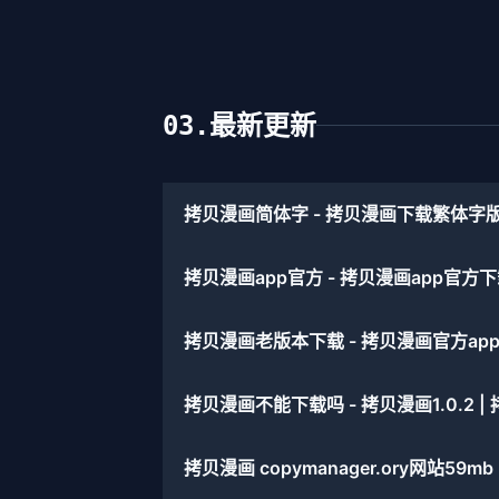
03.
最新更新
拷贝漫画简体字 - 拷贝漫画下载繁体字版
拷贝漫画app官方 - 拷贝漫画app官方下
拷贝漫画老版本下载 - 拷贝漫画官方app
拷贝漫画不能下载吗 - 拷贝漫画1.0.2 |
拷贝漫画 copymanager.ory网站59