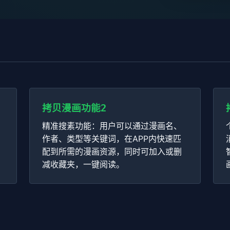
拷贝漫画功能2
精准搜素功能：用户可以通过漫画名、
作者、类型等关键词，在APP内快速匹
配到所需的漫画资源，同时可加入或删
减收藏夹，一键阅读。