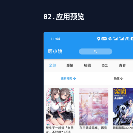
02.
应用预览