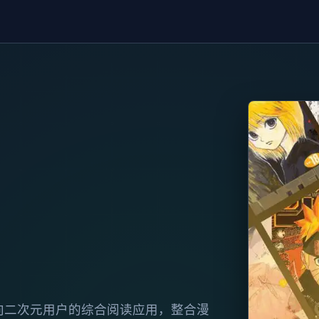
一款面向二次元用户的综合阅读应用，整合漫